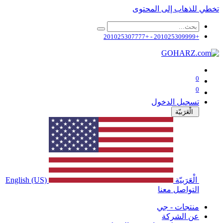
تخطي للذهاب إلى المحتوى
+201025309999 - +201025307777
0
0
تسجيل الدخول
الْعَرَبيّة
الْعَرَبيّة
English (US)
التواصل معنا
منتجات - جي
عن الشركة