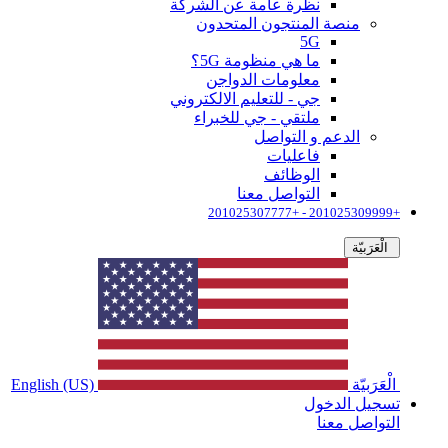
نظرة عامة عن الشركة
منصة المنتجون المتحدون
5G
ما هي منظومة 5G؟
معلومات الدواجن
جي - للتعليم الالكتروني
ملتقي - جي للخبراء
الدعم و التواصل
فاعليات
الوظائف
التواصل معنا
+201025309999 - +201025307777
الْعَرَبيّة
الْعَرَبيّة
English (US)
تسجيل الدخول
التواصل معنا