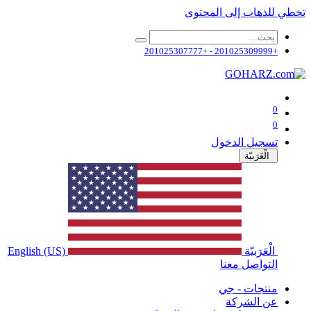
تخطي للذهاب إلى المحتوى
+201025309999 - +201025307777
0
0
تسجيل الدخول
الْعَرَبيّة
الْعَرَبيّة
English (US)
التواصل معنا
منتجات - جي
عن الشركة