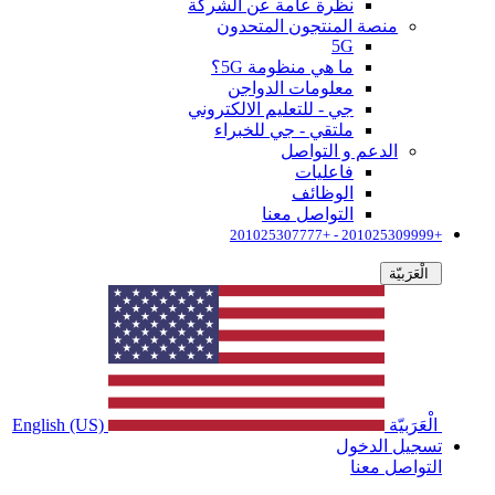
نظرة عامة عن الشركة
منصة المنتجون المتحدون
5G
ما هي منظومة 5G؟
معلومات الدواجن
جي - للتعليم الالكتروني
ملتقي - جي للخبراء
الدعم و التواصل
فاعليات
الوظائف
التواصل معنا
+201025309999 - +201025307777
الْعَرَبيّة
الْعَرَبيّة
English (US)
تسجيل الدخول
التواصل معنا