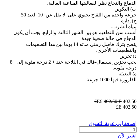
الدماغ والنخاع نظرا لفعاليتها المناعية العالية.
ب) التكوين
جرعة واحدة من اللقاح تحتوي على: لا تقل عن 10³ العيد 50
ج) إدارة
مياه الشرب-
أنسب سن للتطعيم هو بين الشهر الثالث والرابع. يجب أن يكون
الدجاج في حالة صحية جيدة.
ينصح بترك فاصل زمني مدته 14 يوما بين هذا التطعيمات
والتطعيمات الأخرى.
د) تخزين
يجب تخزين إنسيفال-فاك في الثلاجة عند + 2 درجة مئوية إلى +8
درجة مئوية.
ه) التعبئه
القارورة فيها 1000 جرعة
402.50
E£
E£
402.50
E£
402.50
إضافة إلى عربة التسوق
اشترِ الآن