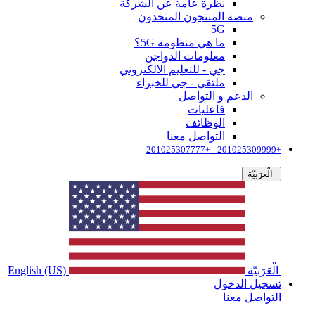
نظرة عامة عن الشركة
منصة المنتجون المتحدون
5G
ما هي منظومة 5G؟
معلومات الدواجن
جي - للتعليم الالكتروني
ملتقي - جي للخبراء
الدعم و التواصل
فاعليات
الوظائف
التواصل معنا
+201025309999 - +201025307777
الْعَرَبيّة
الْعَرَبيّة
English (US)
تسجيل الدخول
التواصل معنا