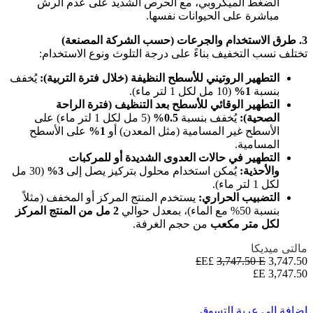
الضغط الميكروبي، مع الحرص الشديد على عدم الرش
مباشرة على الحيوانات نفسها.
3. طرق الاستخدام والجرعات (حسب الشركة المصنعة)
تختلف نسب التخفيف بناءً على درجة التلوث ونوع الاستخدام:
التطهير الروتيني للأسطح النظيفة (خلال فترة التربية):
يُخفف
بنسبة
1%
(10 مل لكل 1 لتر ماء).
التطهير الوقائي للأسطح بعد التنظيف (فترة الراحة
الصحية):
يُخفف بنسبة
0.5%
(5 مل لكل 1 لتر ماء) على
الأسطح غير المسامية (مثل المعدن) أو
1%
على الأسطح
المسامية.
التطهير في حالات العدوى الشديدة أو للمركبات
والأحذية:
يُمكن استخدام محلول بتركيز يصل إلى
3%
(30 مل
لكل 1 لتر ماء).
التضبيب الحراري:
يستخدم المنتج المركز أو المخفف (مثلاً
بنسبة 50% مع الماء)، بمعدل حوالي
2 مل من المنتج المركز
لكل متر مكعب
من حجم الغرفة.
مالتى ميديكا
3,747.50
E£
E£
3,747.50
E£
3,747.50
إضافة إلى عربة التسوق