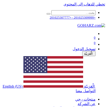
تخطي للذهاب إلى المحتوى
+201025309999 - +201025307777
0
0
تسجيل الدخول
الْعَرَبيّة
الْعَرَبيّة
English (US)
التواصل معنا
منتجات - جي
عن الشركة