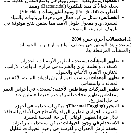
الفعالية:
يتمتع بطيف ميكروبيولوجي واسع النطاق للغاية، مما
يجعله فعالاً كـ
مبيد للبكتيريا
(Bactericidal) و
مبيد
للفطريات
(Fungicidal) و
مبيد للفيروسات
(Virucidal).
الخصائص:
سائل مركز، فعال في وجود البروتينات والمياه
العسرة، وذو مفعول طويل الأمد، مما يضمن نتائج موثوقة في
ظروف المزرعة المتنوعة.
2. استعمالات أجري جيرم 2000
يُستخدم هذا المطهر في مختلف أنواع مزارع تربية الحيوانات
والمنشآت المرتبطة بها:
تطهير المنشآت:
يستخدم لتطهير الأرضيات، الجدران،
الأسقف، وأنظمة الري والشرب في مزارع الدواجن، الأرانب،
الخنازير، الأبقار، الأغنام، والخيول.
تطهير المعدات:
مناسب لغمر أو رش أدوات التربية، الأقفاص،
المعالف، والمساقي.
تطهير المركبات ومغاطس الأحذية:
يُستخدم في أحواض الغمر
ومغاطس تطهير عجلات المركبات وأحذية العاملين عند
مداخل المزارع.
التبخير (Thermal Fogging):
يمكن استخدامه في أجهزة
التضبيب الحراري لتطهير الهواء والأسطح في الأماكن المغلقة
خلال فترة التطهير الوقائي (الراحة الصحية للعنبر).
الاستخدام في وجود الحيوانات:
يمكن استخدامه بتركيزات
مخففة لرش الجدران والفرشة في وجود الحيوانات لتقليل