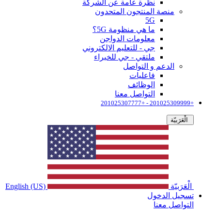
نظرة عامة عن الشركة
منصة المنتجون المتحدون
5G
ما هي منظومة 5G؟
معلومات الدواجن
جي - للتعليم الالكتروني
ملتقي - جي للخبراء
الدعم و التواصل
فاعليات
الوظائف
التواصل معنا
+201025309999 - +201025307777
الْعَرَبيّة
الْعَرَبيّة
English (US)
تسجيل الدخول
التواصل معنا