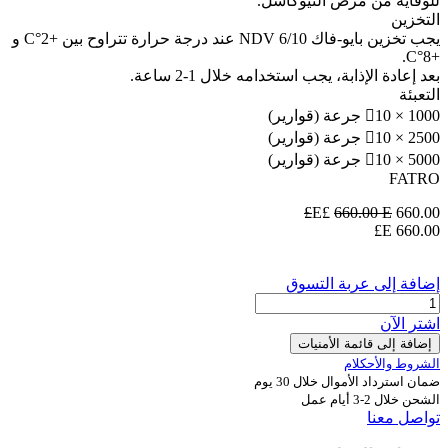
للوقاية من مرض النيوكاسل.
التخزين
يجب تخزين بايو-فاك NDV 6/10 عند درجة حرارة تتراوح بين +2°C و
+8°C.
بعد إعادة الإذابة، يجب استخدامه خلال 1-2 ساعة.
التعبئة
10 × 1000 جرعة (قوارير)
10 × 2500 جرعة (قوارير)
10 × 5000 جرعة (قوارير)
FATRO
660.00
E£
E£
660.00
E£
660.00
إضافة إلى عربة التسوق
اشترِ الآن
إضافة إلى قائمة الأمنيات
الشروط والأحكلام
ضمان استرداد الأموال خلال 30 يوم
الشحن خلال 2-3 أيام عمل
تواصل معنا