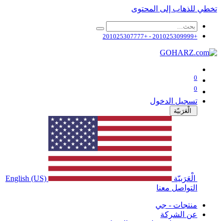
تخطي للذهاب إلى المحتوى
+201025309999 - +201025307777
0
0
تسجيل الدخول
الْعَرَبيّة
الْعَرَبيّة
English (US)
التواصل معنا
منتجات - جي
عن الشركة