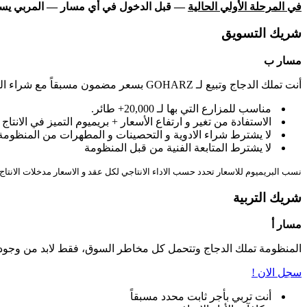
في المرحلة الأولي الحالية
— قبل الدخول في أي مسار — المربي يسجل مزرعته ويتفق فقط على أن الب
شريك التسويق
مسار ب
أنت تملك الدجاج وتبيع لـ GOHARZ بسعر مضمون مسبقاً مع شراء العلف والكتاكيت من المنظومة. مما يضمن عائد أعلى مع استقرار كامل في التسويق.
مناسب للمزارع التي بها لـ 20,000+ طائر.
الاستفادة من تغير و ارتفاع الأسعار + بريميوم التميز في الانتاج
لا يشترط شراء الادوية و التحصينات و المطهرات من المنظوم
لا يشترط المتابعة الفنية من قبل المنظومة
نسب البريميوم للاسعار تحدد حسب الاداء الانتاجي لكل عقد و الاسعار مدخلات الا
شريك التربية
مسار أ
المنظومة تملك الدجاج وتتحمل كل مخاطر السوق، فقط لابد من وجود عنب
سجل الان !
أنت تربي بأجر ثابت محدد مسبقاً