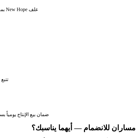
علف New Hope بمعادلات غذائية عالمية وإمداد مستمر بأولوية للمربيين و خصومات أضافية لاعضاء المنظومة
تتبع 
ضمان بيع الإنتاج يومياً 
مساران للانضمام — أيهما يناسبك؟