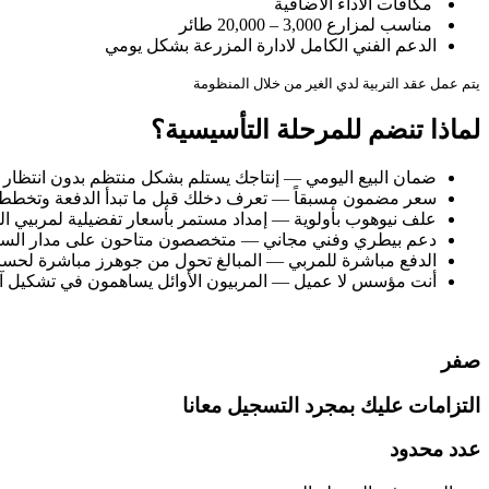
مكافآت الأداء الاضافية
مناسب لمزارع 3,000 – 20,000 طائر
الدعم الفني الكامل لادارة المزرعة بشكل يومي
يتم عمل عقد التربية لدي الغير من خلال المنظومة
لماذا تنضم للمرحلة التأسيسية؟
ضمان البيع اليومي — إنتاجك يستلم بشكل منتظم بدون انتظار 
سعر مضمون مسبقاً — تعرف دخلك قبل ما تبدأ الدفعة وتخطط 
علف نيوهوب بأولوية — إمداد مستمر بأسعار تفضيلية لمربيي ا
دعم بيطري وفني مجاني — متخصصون متاحون على مدار الساع
الدفع مباشرة للمربي — المبالغ تحول من جوهرز مباشرة لحسا
أنت مؤسس لا عميل — المربيون الأوائل يساهمون في تشكيل آ
صفر
التزامات عليك بمجرد التسجيل معانا
عدد محدود