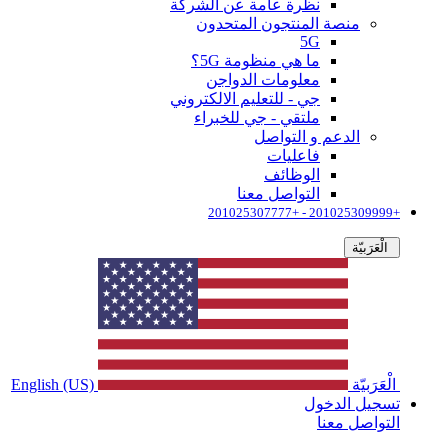
نظرة عامة عن الشركة
منصة المنتجون المتحدون
5G
ما هي منظومة 5G؟
معلومات الدواجن
جي - للتعليم الالكتروني
ملتقي - جي للخبراء
الدعم و التواصل
فاعليات
الوظائف
التواصل معنا
+201025309999 - +201025307777
الْعَرَبيّة
الْعَرَبيّة
English (US)
تسجيل الدخول
التواصل معنا