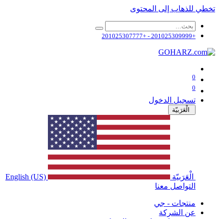
تخطي للذهاب إلى المحتوى
+201025309999 - +201025307777
0
0
تسجيل الدخول
الْعَرَبيّة
الْعَرَبيّة
English (US)
التواصل معنا
منتجات - جي
عن الشركة