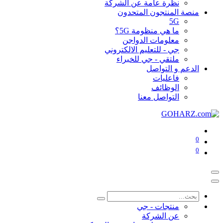
نظرة عامة عن الشركة
منصة المنتجون المتحدون
5G
ما هي منظومة 5G؟
معلومات الدواجن
جي - للتعليم الالكتروني
ملتقي - جي للخبراء
الدعم و التواصل
فاعليات
الوظائف
التواصل معنا
0
0
منتجات - جي
عن الشركة