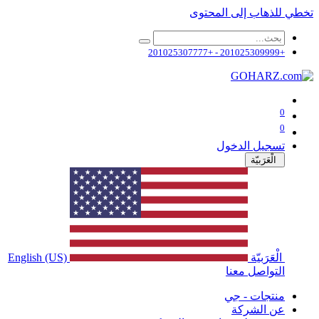
تخطي للذهاب إلى المحتوى
+201025309999 - +201025307777
0
0
تسجيل الدخول
الْعَرَبيّة
الْعَرَبيّة
English (US)
التواصل معنا
منتجات - جي
عن الشركة