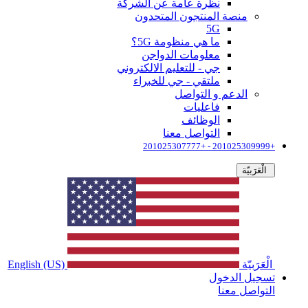
نظرة عامة عن الشركة
منصة المنتجون المتحدون
5G
ما هي منظومة 5G؟
معلومات الدواجن
جي - للتعليم الالكتروني
ملتقي - جي للخبراء
الدعم و التواصل
فاعليات
الوظائف
التواصل معنا
+201025309999 - +201025307777
الْعَرَبيّة
الْعَرَبيّة
English (US)
تسجيل الدخول
التواصل معنا