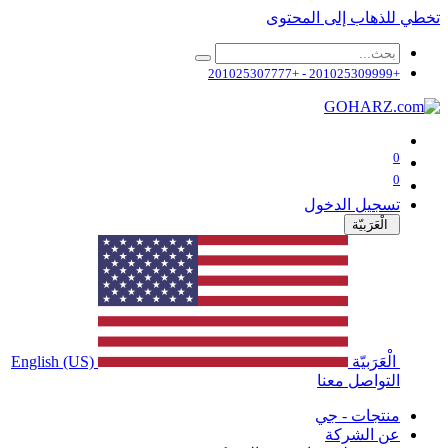
تخطي للذهاب إلى المحتوى
+201025309999 - +201025307777
0
0
تسجيل الدخول
الْعَرَبيّة
الْعَرَبيّة
English (US)
التواصل معنا
منتجات - جي
عن الشركة