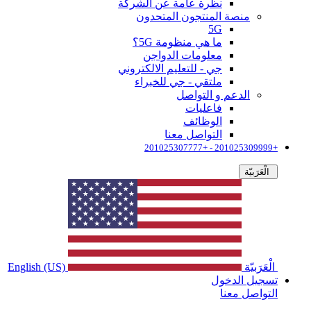
نظرة عامة عن الشركة
منصة المنتجون المتحدون
5G
ما هي منظومة 5G؟
معلومات الدواجن
جي - للتعليم الالكتروني
ملتقي - جي للخبراء
الدعم و التواصل
فاعليات
الوظائف
التواصل معنا
+201025309999 - +201025307777
الْعَرَبيّة
الْعَرَبيّة
English (US)
تسجيل الدخول
التواصل معنا