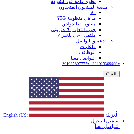
نظرة عامة عن الشركة
منصة المنتجون المتحدون
5G
ما هي منظومة 5G؟
معلومات الدواجن
جي - للتعليم الالكتروني
ملتقي - جي للخبراء
الدعم و التواصل
فاعليات
الوظائف
التواصل معنا
+201025309999 - +201025307777
الْعَرَبيّة
الْعَرَبيّة
English (US)
تسجيل الدخول
التواصل معنا