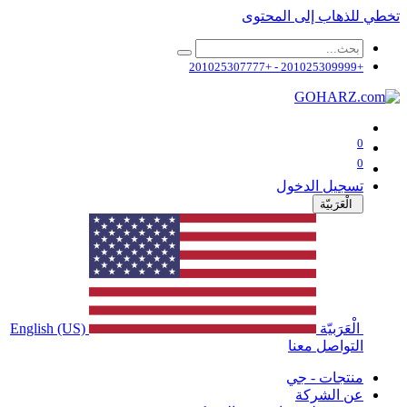
تخطي للذهاب إلى المحتوى
+201025309999 - +201025307777
0
0
تسجيل الدخول
الْعَرَبيّة
الْعَرَبيّة
English (US)
التواصل معنا
منتجات - جي
عن الشركة