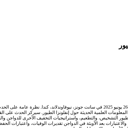
يور
​ الندوة الدولية الحادية عشرة حول إنفلونزا الطيور مقرر عقدها في 24-26 يونيو 2025 في سانت جونز
معلومات العلمية الحديثة حول إنفلونزا الطيور. سيركز الحدث على القضايا
لطيور التشخيص، والتطعيم، واستراتيجيات التخفيف الأخرى للدواجن والحي
والاعتبارات بعد الأوبئة في الدواجن تقديرات الوفيات، واعتبارات الحفظ