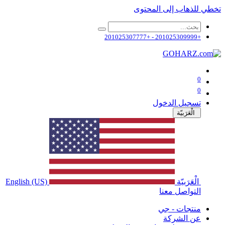
تخطي للذهاب إلى المحتوى
+201025309999 - +201025307777
0
0
تسجيل الدخول
الْعَرَبيّة
الْعَرَبيّة
English (US)
التواصل معنا
منتجات - جي
عن الشركة