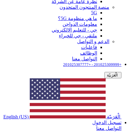
نظرة عامة عن الشركة
منصة المنتجون المتحدون
5G
ما هي منظومة 5G؟
معلومات الدواجن
جي - للتعليم الالكتروني
ملتقي - جي للخبراء
الدعم و التواصل
فاعليات
الوظائف
التواصل معنا
+201025309999 - +201025307777
الْعَرَبيّة
الْعَرَبيّة
English (US)
تسجيل الدخول
التواصل معنا