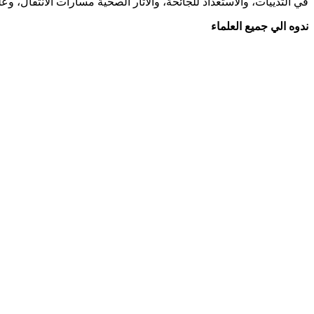
في الثدييات، والاستعداد للجائحة، والآثار الصحية مسارات الانتقال، وع
ندوه الي جميع العلماء