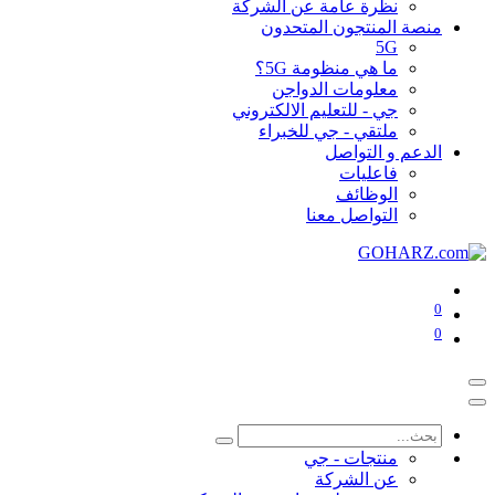
نظرة عامة عن الشركة
منصة المنتجون المتحدون
5G
ما هي منظومة 5G؟
معلومات الدواجن
جي - للتعليم الالكتروني
ملتقي - جي للخبراء
الدعم و التواصل
فاعليات
الوظائف
التواصل معنا
0
0
منتجات - جي
عن الشركة