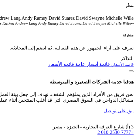
منظِّم
en Andrew Lang Andy Ramey David Suarez David Swayne Michelle Wille
Thijs Kuiken Andrew Lang Andy Ramey David Suarez David Swayne Michelle Wille
--
مشاركة
تعرف على آراء الجمهور عن هذه الفعالية، ثم انضم إلى المحادثة.
التذاكر
قائمة أسعار عامة
قائمه الأسعار
قائمه الأسعار:
هدفنا خدمة الشركات الصغيرة و المتوسطة
نحن فريق من الأفراد الذين يملؤهم الشغف، نهدف إلى جعل بيئة ال
مشاكل الدواجن في السوق المصري التي قد أغلب المنتجين أثناء عمله
ابق على تواصل
3 (أ) شارع الغرفة التجارية - الجيزة - مصر
+2 010-2530-7777