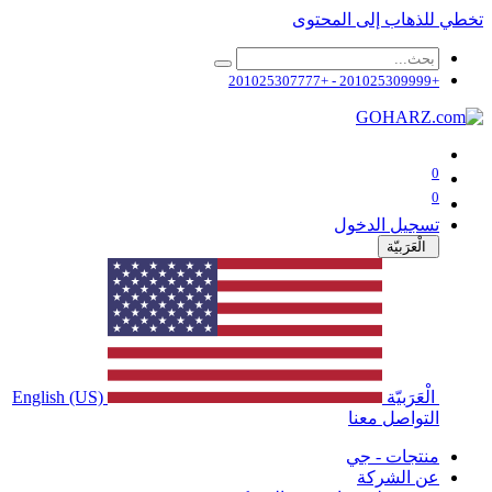
تخطي للذهاب إلى المحتوى
+201025309999 - +201025307777
0
0
تسجيل الدخول
الْعَرَبيّة
الْعَرَبيّة
English (US)
التواصل معنا
منتجات - جي
عن الشركة