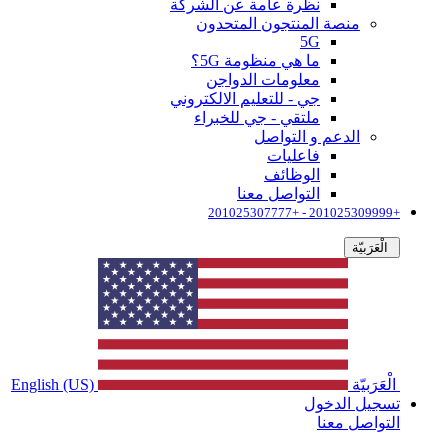
نظرة عامة عن الشركة
منصة المنتجون المتحدون
5G
ما هي منظومة 5G؟
معلومات الدواجن
جي - للتعليم الالكتروني
ملتقي - جي للخبراء
الدعم و التواصل
فاعليات
الوظائف
التواصل معنا
+201025309999 - +201025307777
الْعَرَبيّة
الْعَرَبيّة
English (US)
تسجيل الدخول
التواصل معنا