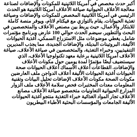
أكبر حدث مخصص في أمريكا اللاتينية للمكونات والإضافات لصناعة
معالجة الأعلاف الحيوانية صياغة الأعلاف أمريكا اللاتينية هو الحدث
الرئيسي في أمريكا اللاتينية المخصص للمكونات والإضافات وصياغة
تغذية الحيوانات. يقام بالتوازي مع فيكتام لاتام، ويوفر منصة كاملة
للابتكار والأعمال، حيث يربط بين مصنعي الأعلاف والمتخصصين في
البحث والتطوير. سيضم الحدث حوالي 100 عارض وبرنامج مؤتمرات
شامل، يغطي موضوعات مثل الاستزراع السمكي، أغذية الحيوانات
الأليفة، البروتينات البديلة، والإضافات الجديدة، مما يجذب المديرين
التنفيذيين، وخبراء التغذية، والمتخصصين في صياغة الأعلاف. صياغة
الأعلاف أمريكا اللاتينية برعاية معهد تكنولوجيا الأعلاف، الذي
سيستضيف أيضًا مؤتمرًا لمدة يومين حول مكونات الأعلاف
والإضافات. القطاعات أعلاف الأسماك أعلاف الحيوانات صحة
الحيوانات أغذية الحيوانات الأليفة أعلاف الدواجن ملف العارضين
مكونات الصحة مكونات الأعلاف الإضافات تحليل البيانات وتقنية
المعلومات معدات المختبرات فحص سلامة الأعلاف ملف الزوار
المزارع الحيوانية التعاونيات متخصصو صياغة الأعلاف مصانع
الأعلاف تجار المواد الغذائية خبراء التغذية منتجو أغذية الحيوانات
الأليفة الجامعات والمؤسسات البحثية الأطباء البيطريون