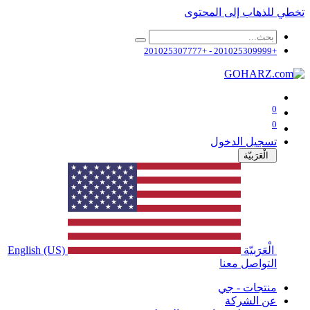
تخطي للذهاب إلى المحتوى
+201025309999 - +201025307777
0
0
تسجيل الدخول
الْعَرَبيّة
الْعَرَبيّة
English (US)
التواصل معنا
منتجات - جي
عن الشركة