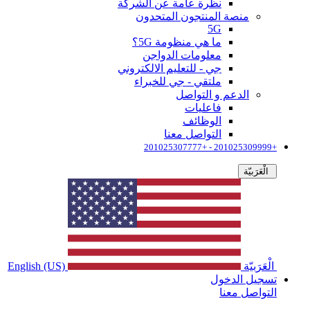
نظرة عامة عن الشركة
منصة المنتجون المتحدون
5G
ما هي منظومة 5G؟
معلومات الدواجن
جي - للتعليم الالكتروني
ملتقي - جي للخبراء
الدعم و التواصل
فاعليات
الوظائف
التواصل معنا
+201025309999 - +201025307777
الْعَرَبيّة
الْعَرَبيّة
English (US)
تسجيل الدخول
التواصل معنا