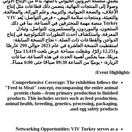
يشمل سلسلة البروتين الحيواني بأكملها، بدءًا من الإنتاج الأولي
وصولًا إلى المنتجات النهائية. يتضمن ذلك قطاعات مثل إنتاج
الأعلاف، والصحة الحيوانية، والتربية، وعلم الوراثة، والمعالجة،
والتعبئة، ومنتجات سلامة البيض. • فرص التواصل: يُعد VIV
Turkey منصة مهمة للمحترفين في الصناعة، بما في ذلك
المنتجون، والموردون، والمستثمرون، للتواصل، وتبادل
المعرفة، واستكشاف أحدث التطورات التكنولوجية في إنتاج
الدواجن والقطاعات ذات الصلة. • نجاح النسخة السابقة:
استقطبت النسخة العاشرة في عام 2023 حوالي 299 عارضًا
و12,251 زائرًا، وشغلت مساحة عرض بلغت 13,419 مترًا
مربعًا، مما يعكس أهمية الحدث في هذه الصناعة. ساعات
الزيارة: • يوميًا من الساعة 09:30 صباحًا حتى 6:00 مساءً.
Event Highlights:
Comprehensive Coverage: The exhibition follows the
"Feed to Meat" concept, encompassing the entire animal
protein chain—from primary production to finished
products. This includes sectors such as feed production,
animal health, breeding, genetics, processing, packaging,
and egg safety products.
Networking Opportunities: VIV Turkey serves as a