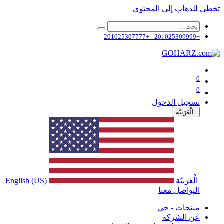
تخطي للذهاب إلى المحتوى
+201025309999 - +201025307777
0
0
تسجيل الدخول
الْعَرَبيّة
الْعَرَبيّة
English (US)
التواصل معنا
منتجات - جي
عن الشركة