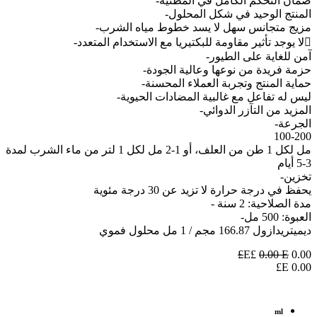
ضمان التحكم الكامل في المطثية-
المنتج الوحيد في شكل المحلول-
مزيج متجانس سهل لا يسد خطوط مياه الشرب-
لا يوجد تأثير مقاومة للبكتيريا مع الاستخدام المتعدد-
آمن للغاية على الطيور-
حزمة فريدة من نوعها وعالية الجودة-
حماية المنتج وتجربة العملاء المحسنة-
ليس له تفاعل مع غالبية المضادات الحيوية-
المزيد من التآزر الدوائي-
الجرعة-
100-200
مل لكل 1 طن من العلف، أو 1-2 مل لكل 1 لتر من ماء الشرب لمدة
3-5 أيام
تخزين-
يحفظ في درجة حرارة لا تزيد عن 30 درجة مئوية
مدة الصلاحية: 2 سنة -
العبوة: 500 مل-
ديميتريدازول 166.87 مجم / 1 مل محلول فموي
0.00
E£
E£
0.00
E£
0.00
ml