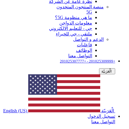
نظرة عامة عن الشركة
منصة المنتجون المتحدون
5G
ما هي منظومة 5G؟
معلومات الدواجن
جي - للتعليم الالكتروني
ملتقي - جي للخبراء
الدعم و التواصل
فاعليات
الوظائف
التواصل معنا
+201025309999 - +201025307777
الْعَرَبيّة
الْعَرَبيّة
English (US)
تسجيل الدخول
التواصل معنا