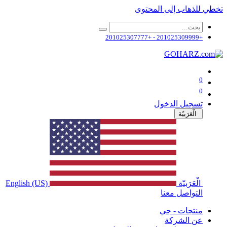
تخطي للذهاب إلى المحتوى
+201025309999 - +201025307777
0
0
تسجيل الدخول
الْعَرَبيّة
الْعَرَبيّة
English (US)
التواصل معنا
منتجات - جي
عن الشركة