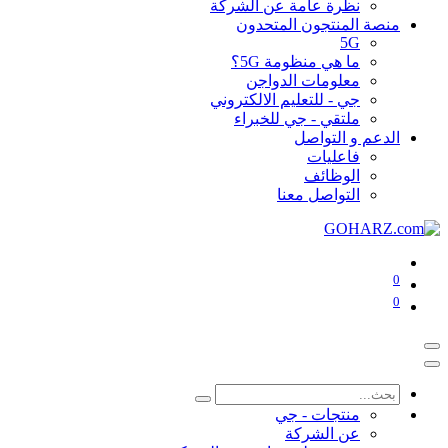
نظرة عامة عن الشركة
منصة المنتجون المتحدون
5G
ما هي منظومة 5G؟
معلومات الدواجن
جي - للتعليم الالكتروني
ملتقي - جي للخبراء
الدعم و التواصل
فاعليات
الوظائف
التواصل معنا
0
0
منتجات - جي
عن الشركة