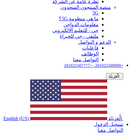
نظرة عامة عن الشركة
منصة المنتجون المتحدون
5G
ما هي منظومة 5G؟
معلومات الدواجن
جي - للتعليم الالكتروني
ملتقي - جي للخبراء
الدعم و التواصل
فاعليات
الوظائف
التواصل معنا
+201025309999 - +201025307777
الْعَرَبيّة
الْعَرَبيّة
English (US)
تسجيل الدخول
التواصل معنا