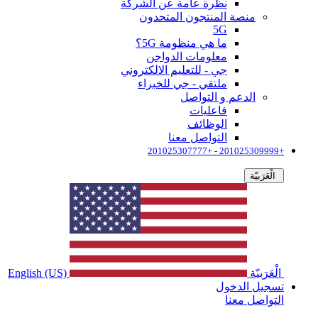
نظرة عامة عن الشركة
منصة المنتجون المتحدون
5G
ما هي منظومة 5G؟
معلومات الدواجن
جي - للتعليم الالكتروني
ملتقي - جي للخبراء
الدعم و التواصل
فاعليات
الوظائف
التواصل معنا
+201025309999 - +201025307777
الْعَرَبيّة
الْعَرَبيّة
English (US)
تسجيل الدخول
التواصل معنا