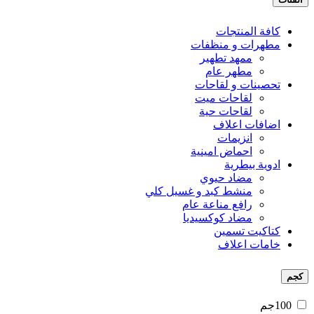
كافة المنتجات
مطهرات و منظفات
ممهد تطهير
مطهر عام
تحصينات و لقاحات
لقاحات ميت
لقاحات حية
اضافات اعلاف
انزيمات
احماض امينية
ادوية بيطرية
مضاد حيوي
منشط كبد و غسيل كلي
رافع مناعة عام
مضاد كوكسيديا
كتاكيت تسمين
خامات اعلاف
كجم
100جم