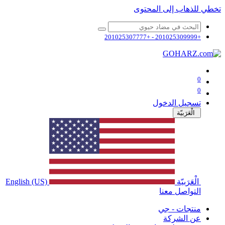
تخطي للذهاب إلى المحتوى
+201025309999 - +201025307777
0
0
تسجيل الدخول
الْعَرَبيّة
الْعَرَبيّة
English (US)
التواصل معنا
منتجات - جي
عن الشركة