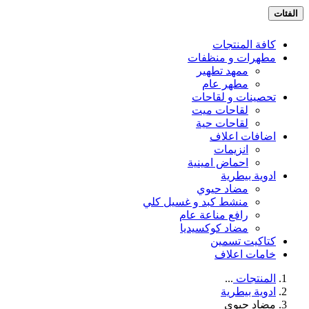
الفئات
كافة المنتجات
مطهرات و منظفات
ممهد تطهير
مطهر عام
تحصينات و لقاحات
لقاحات ميت
لقاحات حية
اضافات اعلاف
انزيمات
احماض امينية
ادوية بيطرية
مضاد حيوي
منشط كبد و غسيل كلي
رافع مناعة عام
مضاد كوكسيديا
كتاكيت تسمين
خامات اعلاف
المنتجات
...
ادوية بيطرية
مضاد حيوي