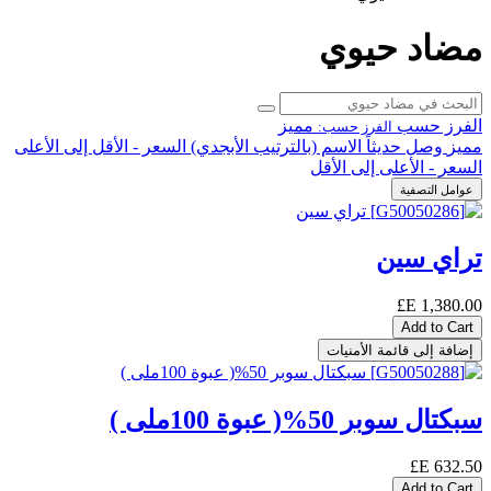
مضاد حيوي
الفرز حسب
مميز
الفرز حسب:
مميز
وصل حديثاً
الاسم (بالترتيب الأبجدي)
السعر - الأقل إلى الأعلى
السعر - الأعلى إلى الأقل
عوامل التصفية
تراي سين
E£
1,380.00
Add to Cart
إضافة إلى قائمة الأمنيات
سبكتال سوبر 50%( عبوة 100ملى )
E£
632.50
Add to Cart