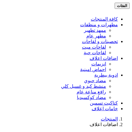
الفئات
كافة المنتجات
مطهرات و منظفات
ممهد تطهير
مطهر عام
تحصينات و لقاحات
لقاحات ميت
لقاحات حية
اضافات اعلاف
انزيمات
احماض امينية
ادوية بيطرية
مضاد حيوي
منشط كبد و غسيل كلي
رافع مناعة عام
مضاد كوكسيديا
كتاكيت تسمين
خامات اعلاف
المنتجات
اضافات اعلاف