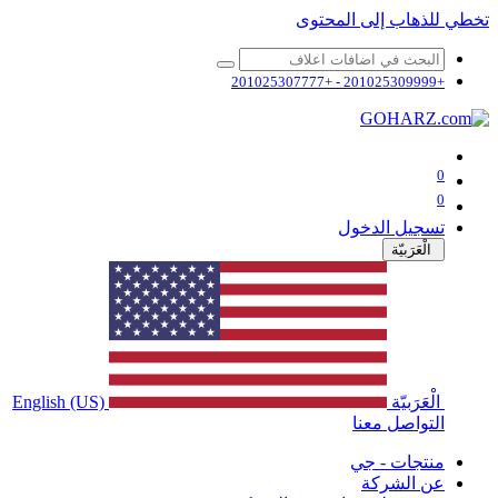
تخطي للذهاب إلى المحتوى
+201025309999 - +201025307777
0
0
تسجيل الدخول
الْعَرَبيّة
الْعَرَبيّة
English (US)
التواصل معنا
منتجات - جي
عن الشركة