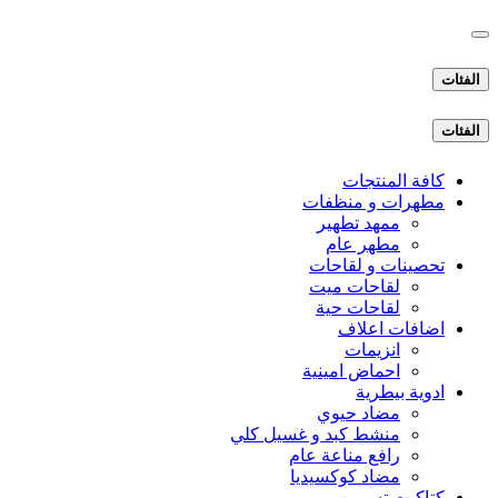
الفئات
الفئات
كافة المنتجات
مطهرات و منظفات
ممهد تطهير
مطهر عام
تحصينات و لقاحات
لقاحات ميت
لقاحات حية
اضافات اعلاف
انزيمات
احماض امينية
ادوية بيطرية
مضاد حيوي
منشط كبد و غسيل كلي
رافع مناعة عام
مضاد كوكسيديا
كتاكيت تسمين