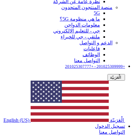
نظرة عامة عن الشركة
منصة المنتجون المتحدون
5G
ما هي منظومة 5G؟
معلومات الدواجن
جي - للتعليم الالكتروني
ملتقي - جي للخبراء
الدعم و التواصل
فاعليات
الوظائف
التواصل معنا
+201025309999 - +201025307777
الْعَرَبيّة
الْعَرَبيّة
English (US)
تسجيل الدخول
التواصل معنا