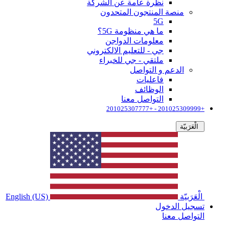
نظرة عامة عن الشركة
منصة المنتجون المتحدون
5G
ما هي منظومة 5G؟
معلومات الدواجن
جي - للتعليم الالكتروني
ملتقي - جي للخبراء
الدعم و التواصل
فاعليات
الوظائف
التواصل معنا
+201025309999 - +201025307777
الْعَرَبيّة
الْعَرَبيّة
English (US)
تسجيل الدخول
التواصل معنا