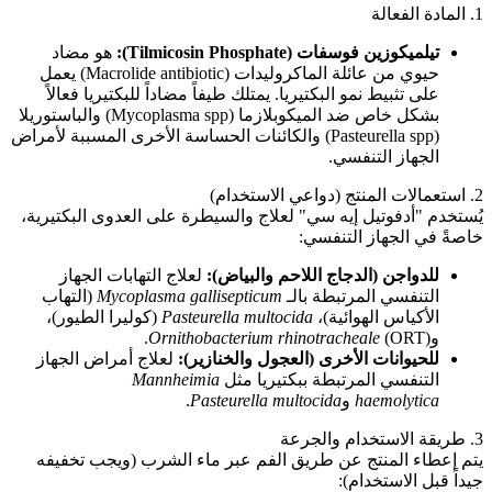
1. المادة الفعالة
تيلميكوزين فوسفات (Tilmicosin Phosphate):
هو مضاد
حيوي من عائلة الماكروليدات (Macrolide antibiotic) يعمل
على تثبيط نمو البكتيريا. يمتلك طيفاً مضاداً للبكتيريا فعالاً
بشكل خاص ضد الميكوبلازما (Mycoplasma spp) والباستوريلا
(Pasteurella spp) والكائنات الحساسة الأخرى المسببة لأمراض
الجهاز التنفسي.
2. استعمالات المنتج (دواعي الاستخدام)
يُستخدم "أدفوتيل إيه سي" لعلاج والسيطرة على العدوى البكتيرية،
خاصةً في الجهاز التنفسي:
للدواجن (الدجاج اللاحم والبياض):
لعلاج التهابات الجهاز
التنفسي المرتبطة بالـ
Mycoplasma gallisepticum
(التهاب
الأكياس الهوائية)،
Pasteurella multocida
(كوليرا الطيور)،
و
(ORT).
Ornithobacterium rhinotracheale
للحيوانات الأخرى (العجول والخنازير):
لعلاج أمراض الجهاز
التنفسي المرتبطة ببكتيريا مثل
Mannheimia
haemolytica
و
Pasteurella multocida
.
3. طريقة الاستخدام والجرعة
يتم إعطاء المنتج عن طريق الفم عبر ماء الشرب (ويجب تخفيفه
جيداً قبل الاستخدام):