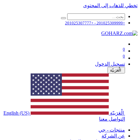
تخطي للذهاب إلى المحتوى
+201025309999 - +201025307777
0
0
تسجيل الدخول
الْعَرَبيّة
الْعَرَبيّة
English (US)
التواصل معنا
منتجات - جي
عن الشركة