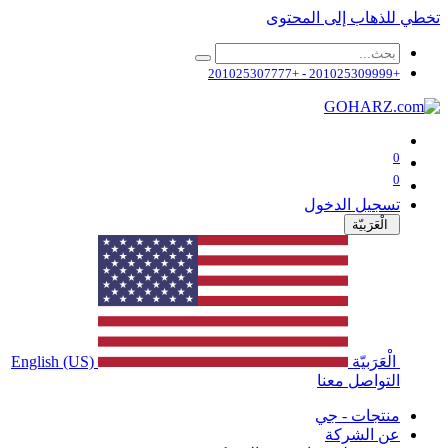
تخطي للذهاب إلى المحتوى
+201025309999 - +201025307777
0
0
تسجيل الدخول
الْعَرَبيّة
الْعَرَبيّة
English (US)
التواصل معنا
منتجات - جي
عن الشركة