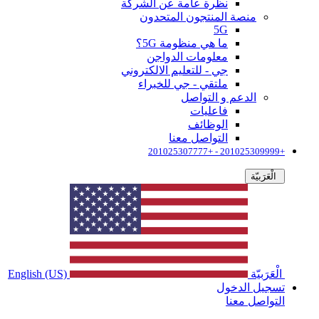
نظرة عامة عن الشركة
منصة المنتجون المتحدون
5G
ما هي منظومة 5G؟
معلومات الدواجن
جي - للتعليم الالكتروني
ملتقي - جي للخبراء
الدعم و التواصل
فاعليات
الوظائف
التواصل معنا
+201025309999 - +201025307777
الْعَرَبيّة
الْعَرَبيّة
English (US)
تسجيل الدخول
التواصل معنا