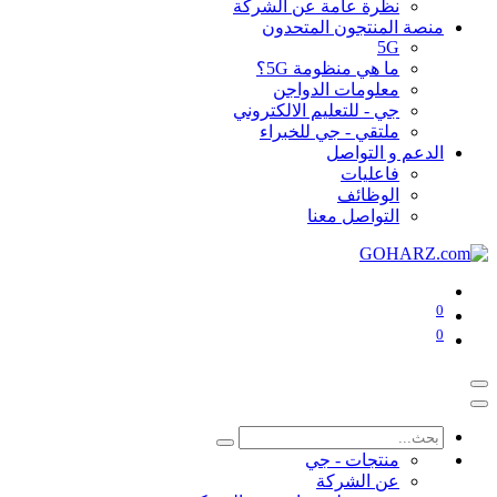
نظرة عامة عن الشركة
منصة المنتجون المتحدون
5G
ما هي منظومة 5G؟
معلومات الدواجن
جي - للتعليم الالكتروني
ملتقي - جي للخبراء
الدعم و التواصل
فاعليات
الوظائف
التواصل معنا
0
0
منتجات - جي
عن الشركة