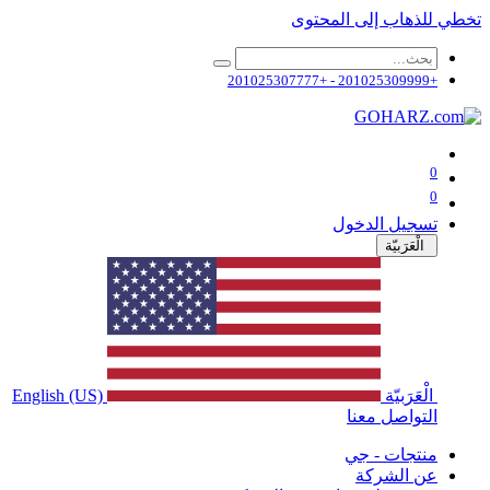
تخطي للذهاب إلى المحتوى
+201025309999 - +201025307777
0
0
تسجيل الدخول
الْعَرَبيّة
الْعَرَبيّة
English (US)
التواصل معنا
منتجات - جي
عن الشركة