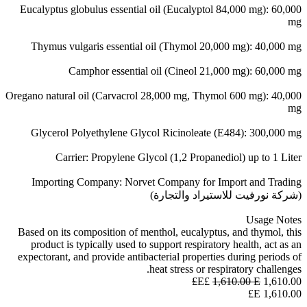
Eucalyptus globulus essential oil (Eucalyptol 84,000 mg): 60,000
mg
Thymus vulgaris essential oil (Thymol 20,000 mg): 40,000 mg
Camphor essential oil (Cineol 21,000 mg): 60,000 mg
Oregano natural oil (Carvacrol 28,000 mg, Thymol 600 mg): 40,000
mg
Glycerol Polyethylene Glycol Ricinoleate (E484): 300,000 mg
Carrier: Propylene Glycol (1,2 Propanediol) up to 1 Liter
Importing Company: Norvet Company for Import and Trading
(شركة نورفيت للاستيراد والتجارة)
Usage Notes
Based on its composition of menthol, eucalyptus, and thymol, this
product is typically used to support respiratory health, act as an
expectorant, and provide antibacterial properties during periods of
heat stress or respiratory challenges.
1,610.00
E£
E£
1,610.00
E£
1,610.00