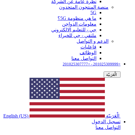
نظرة عامة عن الشركة
منصة المنتجون المتحدون
5G
ما هي منظومة 5G؟
معلومات الدواجن
جي - للتعليم الالكتروني
ملتقي - جي للخبراء
الدعم و التواصل
فاعليات
الوظائف
التواصل معنا
+201025309999 - +201025307777
الْعَرَبيّة
الْعَرَبيّة
English (US)
تسجيل الدخول
التواصل معنا