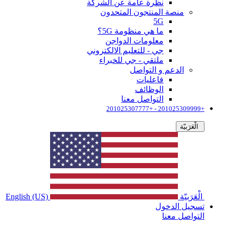
نظرة عامة عن الشركة
منصة المنتجون المتحدون
5G
ما هي منظومة 5G؟
معلومات الدواجن
جي - للتعليم الالكتروني
ملتقي - جي للخبراء
الدعم و التواصل
فاعليات
الوظائف
التواصل معنا
+201025309999 - +201025307777
الْعَرَبيّة
الْعَرَبيّة
English (US)
تسجيل الدخول
التواصل معنا