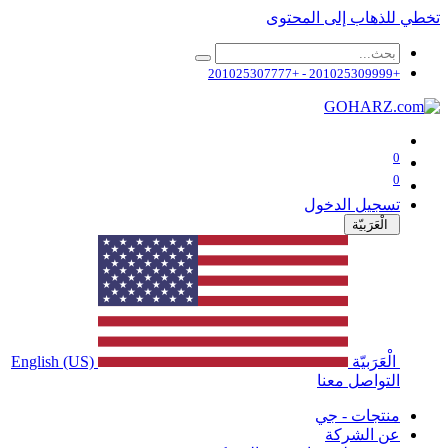
تخطي للذهاب إلى المحتوى
+201025309999 - +201025307777
0
0
تسجيل الدخول
الْعَرَبيّة
الْعَرَبيّة
English (US)
التواصل معنا
منتجات - جي
عن الشركة