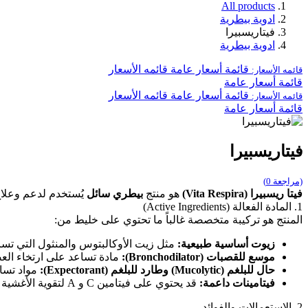
All products
ادوية بيطرية
فيتاريسبيرا
ادوية بيطرية
قائمة أسعار عامة
قائمه الأسعار
قائمه الأسعار:
قائمة أسعار عامة
قائمة أسعار عامة
قائمه الأسعار
قائمه الأسعار:
قائمة أسعار عامة
فيتاريسبيرا
(مراجعة 0)
فيتا ريسبيرا (Vita Respira)
هو منتج
بيطري سائل
يُستخدم لدعم وعلاج 
1. المادة الفعالة (Active Ingredients)
المنتج هو تركيبة متخصصة غالباً ما تحتوي على خليط من:
زيوت أساسية طبيعية:
مثل زيت الأوكالبتوس والمنثول التي تسا
موسع للقصبات (Bronchodilator):
مادة تساعد على ارتخاء الع
حال للبلغم (Mucolytic) وطارد للبلغم (Expectorant):
مواد تساع
فيتامينات داعمة:
قد يحتوي على فيتامين C و A لتقوية الأغشية المخاطية ودعم المناعة.
2. الاستعمالات والفوائد