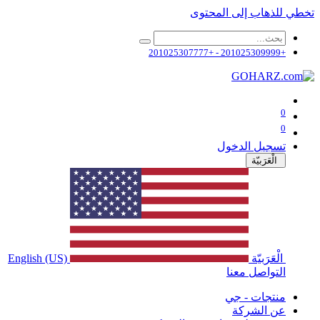
تخطي للذهاب إلى المحتوى
+201025309999 - +201025307777
0
0
تسجيل الدخول
الْعَرَبيّة
الْعَرَبيّة
English (US)
التواصل معنا
منتجات - جي
عن الشركة