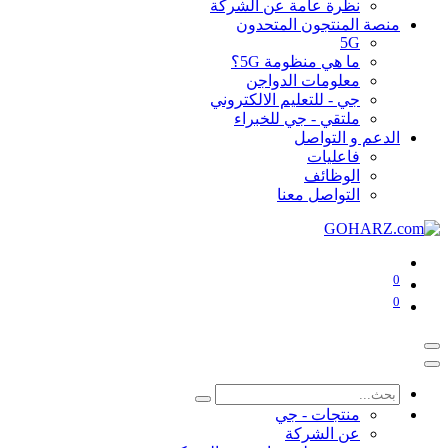
نظرة عامة عن الشركة
منصة المنتجون المتحدون
5G
ما هي منظومة 5G؟
معلومات الدواجن
جي - للتعليم الالكتروني
ملتقي - جي للخبراء
الدعم و التواصل
فاعليات
الوظائف
التواصل معنا
0
0
منتجات - جي
عن الشركة