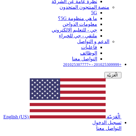
نظرة عامة عن الشركة
منصة المنتجون المتحدون
5G
ما هي منظومة 5G؟
معلومات الدواجن
جي - للتعليم الالكتروني
ملتقي - جي للخبراء
الدعم و التواصل
فاعليات
الوظائف
التواصل معنا
+201025309999 - +201025307777
الْعَرَبيّة
الْعَرَبيّة
English (US)
تسجيل الدخول
التواصل معنا