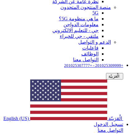
نظرة عامة عن الشركة
منصة المنتجون المتحدون
5G
ما هي منظومة 5G؟
معلومات الدواجن
جي - للتعليم الالكتروني
ملتقي - جي للخبراء
الدعم و التواصل
فاعليات
الوظائف
التواصل معنا
+201025309999 - +201025307777
الْعَرَبيّة
الْعَرَبيّة
English (US)
تسجيل الدخول
التواصل معنا