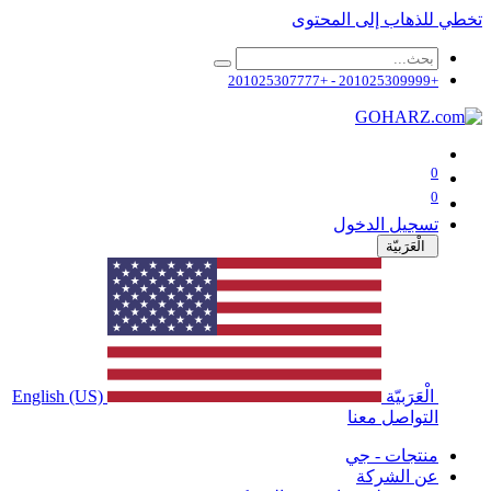
تخطي للذهاب إلى المحتوى
+201025309999 - +201025307777
0
0
تسجيل الدخول
الْعَرَبيّة
الْعَرَبيّة
English (US)
التواصل معنا
منتجات - جي
عن الشركة