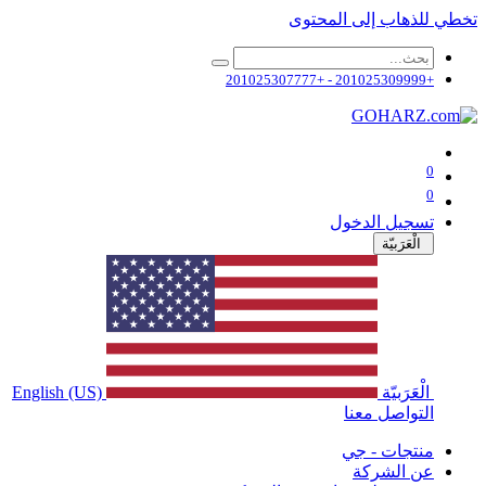
تخطي للذهاب إلى المحتوى
+201025309999 - +201025307777
0
0
تسجيل الدخول
الْعَرَبيّة
الْعَرَبيّة
English (US)
التواصل معنا
منتجات - جي
عن الشركة