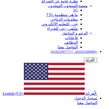
نظرة عامة عن الشركة
منصة المنتجون المتحدون
5G
ما هي منظومة 5G؟
معلومات الدواجن
جي - للتعليم الالكتروني
ملتقي - جي للخبراء
الدعم و التواصل
فاعليات
الوظائف
التواصل معنا
+201025309999 - +201025307777
الْعَرَبيّة
الْعَرَبيّة
English (US)
تسجيل الدخول
التواصل معنا