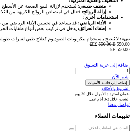
التنظيف والعناية المنزلية:
منظف طبيعي:
يُستخدم لإزالة البقع الصعبة عن الأسطح وا
إزالة الروائح:
فعال في امتصاص الروائح الكريهة من الثلاج
استخدامات أخرى:
الأداء الرياضي:
قد يساعد في تحسين الأداء الرياضي من خل
إطفاء الحرائق:
يدخل في تركيب بعض أنواع طفايات الحريق 
تنبيه:
لا يُنصح باستخدام بيكربونات الصوديوم كعلاج طبي لفترات طوي
550.00
E£
E£
550.00
E£
550.00
إضافة إلى عربة التسوق
اشترِ الآن
إضافة إلى قائمة الأمنيات
الشروط والأحكلام
ضمان استرداد الأموال خلال 30 يوم
الشحن خلال 2-3 أيام عمل
تواصل معنا
تقييمات العملاء