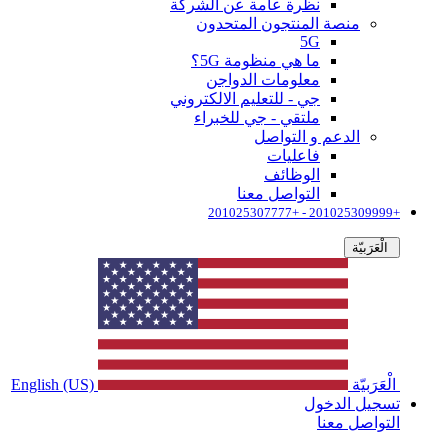
نظرة عامة عن الشركة
منصة المنتجون المتحدون
5G
ما هي منظومة 5G؟
معلومات الدواجن
جي - للتعليم الالكتروني
ملتقي - جي للخبراء
الدعم و التواصل
فاعليات
الوظائف
التواصل معنا
+201025309999 - +201025307777
الْعَرَبيّة
الْعَرَبيّة
English (US)
تسجيل الدخول
التواصل معنا