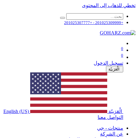
تخطي للذهاب إلى المحتوى
+201025309999 - +201025307777
0
0
تسجيل الدخول
الْعَرَبيّة
الْعَرَبيّة
English (US)
التواصل معنا
منتجات - جي
عن الشركة