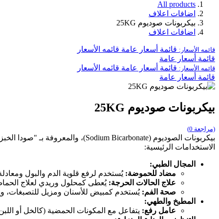
All products
اضافات اعلاف
بيكربونات صوديوم 25KG
اضافات اعلاف
قائمة أسعار عامة
قائمه الأسعار
قائمه الأسعار:
قائمة أسعار عامة
قائمة أسعار عامة
قائمه الأسعار
قائمه الأسعار:
قائمة أسعار عامة
بيكربونات صوديوم 25KG
(مراجعة 0)
بيكربونات الصوديوم (Sodium Bicarbonate)، والمعروفة بـ "صودا الخبز"، هي مسحوق أبيض بلوري عديم الرائحة وله طعم قلوي قليلًا.
الاستخدامات الرئيسية:
المجال الطبي:
مضاد للحموضة:
يُستخدم لرفع قلوية الدم والبول ومعادل
علاج الحالات الحرجة:
يُعطى كمحلول وريدي لعلاج الحماض الأيضي (Metabolic Acidosis) الناتج عن أمراض الكلى الحادة، غيبو
صحة الفم:
يُستخدم كمبيض للأسنان ومزيل للتصبغات، و
المطبخ والطهي:
عامل رفع:
يتفاعل مع المكونات الحمضية (كالخل أو اللبن)