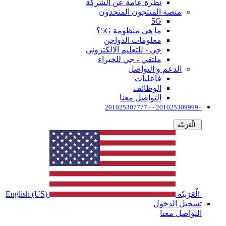
نظرة عامة عن الشركة
منصة المنتجون المتحدون
5G
ما هي منظومة 5G؟
معلومات الدواجن
جي - للتعليم الالكتروني
ملتقي - جي للخبراء
الدعم و التواصل
فاعليات
الوظائف
التواصل معنا
+201025309999 - +201025307777
الْعَرَبيّة
الْعَرَبيّة
English (US)
تسجيل الدخول
التواصل معنا