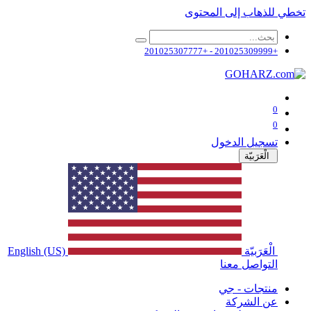
تخطي للذهاب إلى المحتوى
+201025309999 - +201025307777
0
0
تسجيل الدخول
الْعَرَبيّة
الْعَرَبيّة
English (US)
التواصل معنا
منتجات - جي
عن الشركة