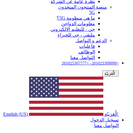
نظرة عامة عن الشركة
منصة المنتجون المتحدون
5G
ما هي منظومة 5G؟
معلومات الدواجن
جي - للتعليم الالكتروني
ملتقي - جي للخبراء
الدعم و التواصل
فاعليات
الوظائف
التواصل معنا
+201025309999 - +201025307777
الْعَرَبيّة
الْعَرَبيّة
English (US)
تسجيل الدخول
التواصل معنا