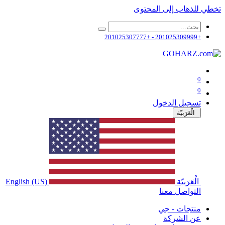
تخطي للذهاب إلى المحتوى
+201025309999 - +201025307777
0
0
تسجيل الدخول
الْعَرَبيّة
الْعَرَبيّة
English (US)
التواصل معنا
منتجات - جي
عن الشركة