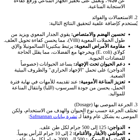
عن
20%
، وتعمل على تحفيز الجهاز المناعي ورفع كفاءة
الاستجابة المناعية.
2. الاستعمالات والفوائد
يُستخدم كإضافة علفية لتحقيق النتائج التالية:
تحسين الهضم والامتصاص:
يقوي الجدار المعوي ويزيد من
طول الخملات المعوية (Villi)، مما يحسن كفاءة تحويل العلف.
مقاومة الأمراض المعوية:
يرتبط ببكتيريا السالمونيلا والإي
كولاي (E. coli) ويخرجها مع الفضلات، مما يقلل الحاجة
للمضادات الحيوية.
دعم الحيوان تحت الإجهاد:
يساعد الحيوانات (خصوصاً
الدواجن) على تحمل "الإجهاد الحراري" والظروف البيئية
الصعبة.
تعزيز المناعة الأمومية:
عند تقديمه للأمهات في نهاية فترة
الحمل، يحسن من جودة السرسوب (اللبأ) وانتقال المناعة
للمواليد.
3. الجرعة الموصى بها (Dosage)
تختلف الجرعة حسب نوع الحيوان والهدف من الاستخدام، ولكن
الموصى به بشكل عام وفقاً لـ
نشرة بيانات Safmannan
:
الدواجن:
125 إلى 500 جرام لكل طن علف.
المواشي (الأبقار والأغنام):
2 إلى 10 جرام للرأس يومياً.
الاستزراع السمكي:
500 إلى 2000 جرام لكل طن علف.