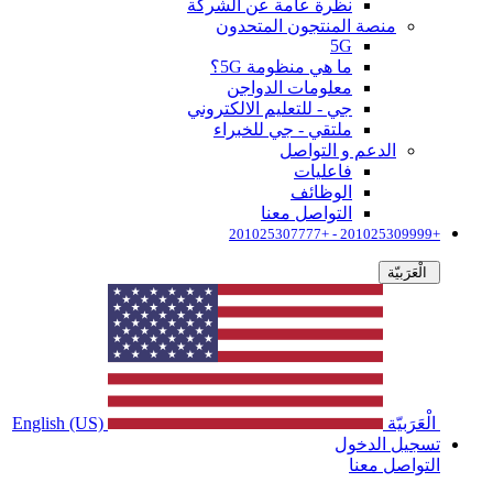
نظرة عامة عن الشركة
منصة المنتجون المتحدون
5G
ما هي منظومة 5G؟
معلومات الدواجن
جي - للتعليم الالكتروني
ملتقي - جي للخبراء
الدعم و التواصل
فاعليات
الوظائف
التواصل معنا
+201025309999 - +201025307777
الْعَرَبيّة
الْعَرَبيّة
English (US)
تسجيل الدخول
التواصل معنا