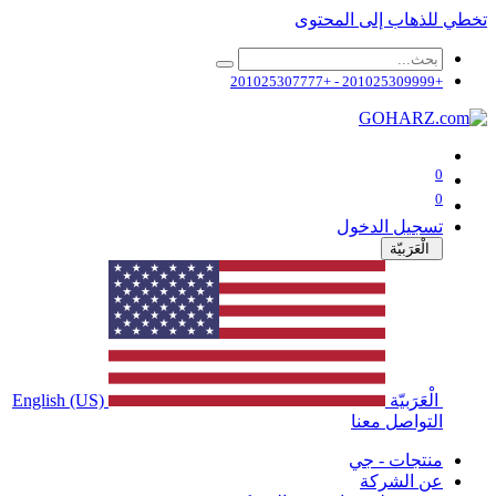
تخطي للذهاب إلى المحتوى
+201025309999 - +201025307777
0
0
تسجيل الدخول
الْعَرَبيّة
الْعَرَبيّة
English (US)
التواصل معنا
منتجات - جي
عن الشركة