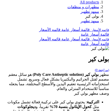
All products
مطهرات و منظفات
ممهد تطهير
بولى كير
ممهد تطهير
قائمة أسعار عامة
قائمه الأسعار
قائمه الأسعار:
قائمة أسعار عامة
قائمة أسعار عامة
قائمه الأسعار
قائمه الأسعار:
قائمة أسعار عامة
بولى كير
(مراجعة 0)
مطهر
بولي كير (Poly Care Antiseptic solution)
هو سائل معقم
مصمم لقتل الجراثيم والبكتيريا بشكل فعال وسريع. تشمل
استخداماته الرئيسية تعقيم اليدين والأسطح المختلفة، مما يجعله
مناسباً للاستخدام المنزلي والعام.
وصف مطهر بولي كير
التركيبة
: يحتوي بولي كير على تركيبة فعالة تشمل مكونات
مثل
كحول الإيثانول بنسبة 70%
تقريباً، و
ديجلوكونات