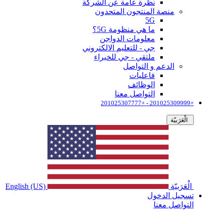
نظرة عامة عن الشركة
منصة المنتجون المتحدون
5G
ما هي منظومة 5G؟
معلومات الدواجن
جي - للتعليم الالكتروني
ملتقي - جي للخبراء
الدعم و التواصل
فاعليات
الوظائف
التواصل معنا
+201025309999 - +201025307777
الْعَرَبيّة
الْعَرَبيّة
English (US)
تسجيل الدخول
التواصل معنا