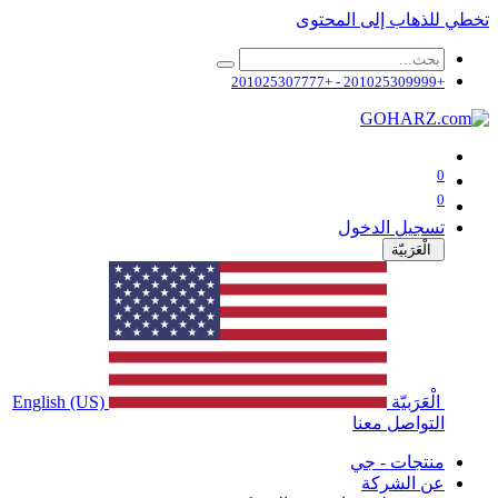
تخطي للذهاب إلى المحتوى
+201025309999 - +201025307777
0
0
تسجيل الدخول
الْعَرَبيّة
الْعَرَبيّة
English (US)
التواصل معنا
منتجات - جي
عن الشركة