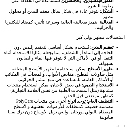
الكلورهيكسيدين
، و
الجلسرين
للمساعدة في الحفاظ على
رطوبة البشرة.
الشكل
: يتوفر عادة في شكل سائل معقم لليدين أو محلول
مطهر.
الفعالية
: يتميز بفعاليته العالية وسرعة تأثيره كمضاد للبكتيريا
والجراثيم.
استعمالات مطهر بولي كير
تعقيم اليدين
: يُستخدم بشكل أساسي لتعقيم اليدين دون
الحاجة إلى الماء أو الشطف، مما يجعله مثالياً للاستخدام أثناء
التنقل أو في الأماكن التي لا يتوفر فيها الماء والصابون
بسهولة.
تطهير الأسطح
: يمكن استخدامه لتطهير الأسطح المختلفة،
مثل طاولات المطبخ، مقابض الأبواب، والمعدات في المكاتب
أو الأماكن العامة، للمساعدة في منع انتشار الجراثيم.
الاستخدام الطبي
: في بعض الأحيان، يمكن استخدام منتجات
مشابهة (مثل المسحات الطبية من نفس العلامة التجارية)
كمطهر موضعي قبل الحقن.
التنظيف العام
: توجد أنواع أخرى من منتجات PolyCare
مصممة خصيصاً كمنظفات للأرضيات الخشبية والأسطح
المغطاة بالبولي يوريثان، والتي تزيل الأوساخ دون ترك بقايا
صابونية