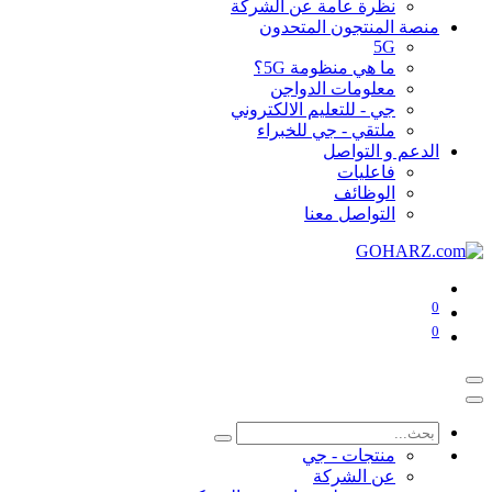
نظرة عامة عن الشركة
منصة المنتجون المتحدون
5G
ما هي منظومة 5G؟
معلومات الدواجن
جي - للتعليم الالكتروني
ملتقي - جي للخبراء
الدعم و التواصل
فاعليات
الوظائف
التواصل معنا
0
0
منتجات - جي
عن الشركة