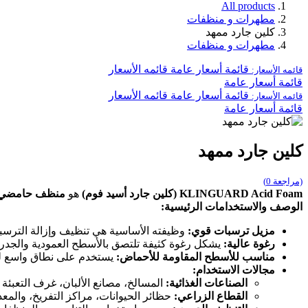
All products
مطهرات و منظفات
كلين جارد ممهد
مطهرات و منظفات
قائمة أسعار عامة
قائمه الأسعار
قائمه الأسعار:
قائمة أسعار عامة
قائمة أسعار عامة
قائمه الأسعار
قائمه الأسعار:
قائمة أسعار عامة
كلين جارد ممهد
(مراجعة 0)
KLINGUARD Acid Foam (كلين جارد أسيد فوم)
هو
منظف حامضي 
الوصف والاستخدامات الرئيسية:
مزيل ترسبات قوي:
وظيفته الأساسية هي تنظيف وإزالة الترسبات
رغوة عالية:
يشكل رغوة كثيفة تلتصق بالأسطح العمودية والجدرا
مناسب للأسطح المقاومة للأحماض:
يستخدم على نطاق واسع لتن
مجالات الاستخدام:
الصناعات الغذائية:
المسالخ، مصانع الألبان، غرف التعبئة 
القطاع الزراعي:
حظائر الحيوانات، مراكز التفريخ، والمعد