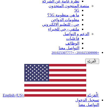
نظرة عامة عن الشركة
منصة المنتجون المتحدون
5G
ما هي منظومة 5G؟
معلومات الدواجن
جي - للتعليم الالكتروني
ملتقي - جي للخبراء
الدعم و التواصل
فاعليات
الوظائف
التواصل معنا
+201025309999 - +201025307777
الْعَرَبيّة
الْعَرَبيّة
English (US)
تسجيل الدخول
التواصل معنا