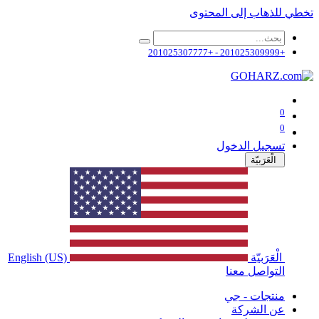
تخطي للذهاب إلى المحتوى
+201025309999 - +201025307777
0
0
تسجيل الدخول
الْعَرَبيّة
الْعَرَبيّة
English (US)
التواصل معنا
منتجات - جي
عن الشركة