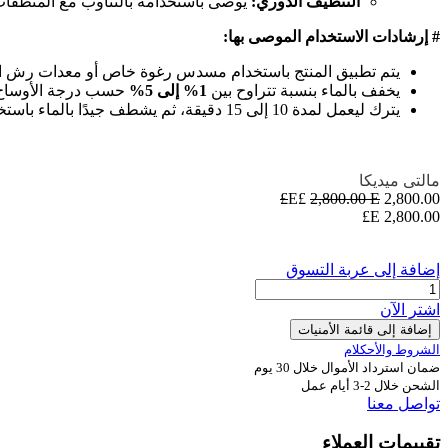
التنظيف الدوري:
يوصى باستخدامه بالتناوب مع المنظفات القلوية (مثل Klinguard HS-30) في برامج التنظيف والتطهير لضمان أق
# إرشادات الاستخدام الموصى بها:
يتم تطبيق المنتج باستخدام مسدس رغوة خاص أو معدات رش ا
يخفف بالماء بنسبة تتراوح بين
1% إلى 5%
حسب درجة الأوساخ 
يترك ليعمل لمدة 10 إلى 15 دقيقة، ثم يشطف جيدًا بالماء باستخدام رشاش ضغط.
مالتى ميديكا
2,800.00
E£
E£
2,800.00
E£
2,800.00
إضافة إلى عربة التسوق
اشترِ الآن
إضافة إلى قائمة الأمنيات
الشروط والأحكلام
ضمان استرداد الأموال خلال 30 يوم
الشحن خلال 2-3 أيام عمل
تواصل معنا
تقييمات العملاء