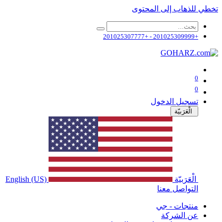
تخطي للذهاب إلى المحتوى
+201025309999 - +201025307777
0
0
تسجيل الدخول
الْعَرَبيّة
الْعَرَبيّة
English (US)
التواصل معنا
منتجات - جي
عن الشركة