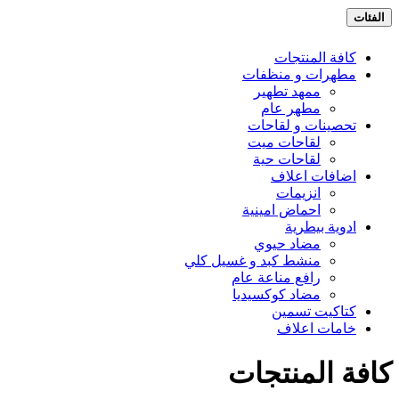
الفئات
كافة المنتجات
مطهرات و منظفات
ممهد تطهير
مطهر عام
تحصينات و لقاحات
لقاحات ميت
لقاحات حية
اضافات اعلاف
انزيمات
احماض امينية
ادوية بيطرية
مضاد حيوي
منشط كبد و غسيل كلي
رافع مناعة عام
مضاد كوكسيديا
كتاكيت تسمين
خامات اعلاف
كافة المنتجات