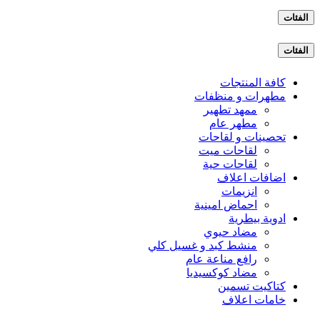
الفئات
الفئات
كافة المنتجات
مطهرات و منظفات
ممهد تطهير
مطهر عام
تحصينات و لقاحات
لقاحات ميت
لقاحات حية
اضافات اعلاف
انزيمات
احماض امينية
ادوية بيطرية
مضاد حيوي
منشط كبد و غسيل كلي
رافع مناعة عام
مضاد كوكسيديا
كتاكيت تسمين
خامات اعلاف