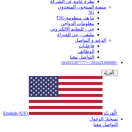
نظرة عامة عن الشركة
منصة المنتجون المتحدون
5G
ما هي منظومة 5G؟
معلومات الدواجن
جي - للتعليم الالكتروني
ملتقي - جي للخبراء
الدعم و التواصل
فاعليات
الوظائف
التواصل معنا
+201025309999 - +201025307777
الْعَرَبيّة
الْعَرَبيّة
English (US)
تسجيل الدخول
التواصل معنا