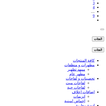
3
4
…
9
الفئات
الفئات
كافة المنتجات
مطهرات و منظفات
ممهد تطهير
مطهر عام
تحصينات و لقاحات
لقاحات ميت
لقاحات حية
اضافات اعلاف
انزيمات
احماض امينية
ادوية بيطرية