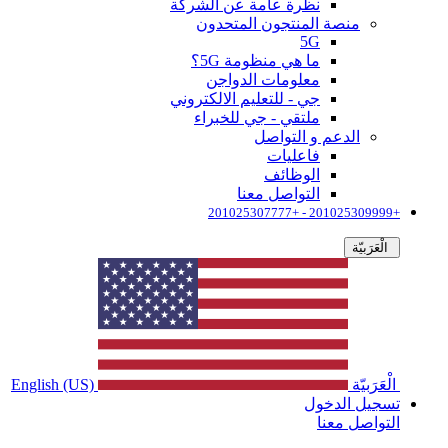
نظرة عامة عن الشركة
منصة المنتجون المتحدون
5G
ما هي منظومة 5G؟
معلومات الدواجن
جي - للتعليم الالكتروني
ملتقي - جي للخبراء
الدعم و التواصل
فاعليات
الوظائف
التواصل معنا
+201025309999 - +201025307777
الْعَرَبيّة
الْعَرَبيّة
English (US)
تسجيل الدخول
التواصل معنا