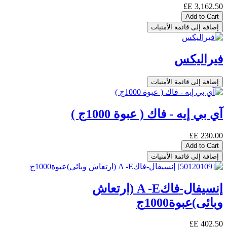
E£
3,162.50
Add to Cart
إضافة إلى قائمة الأمنيات
فيراليكس
إضافة إلى قائمة الأمنيات
آي بي إيه - فاك ( عبوة 1000ج )
E£
230.00
Add to Cart
إضافة إلى قائمة الأمنيات
إنسيفال-فاكA -E (ارتعاش
وبائى)عبوة1000ج
E£
402.50