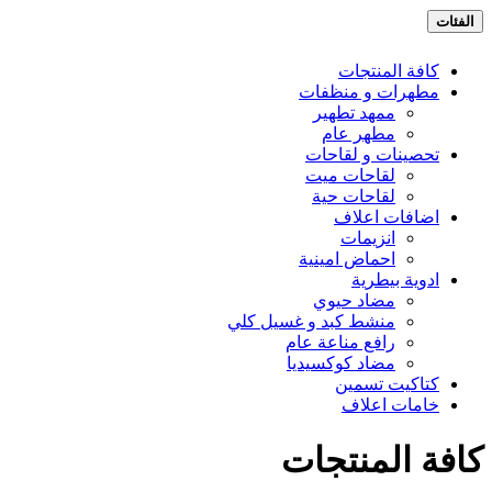
الفئات
كافة المنتجات
مطهرات و منظفات
ممهد تطهير
مطهر عام
تحصينات و لقاحات
لقاحات ميت
لقاحات حية
اضافات اعلاف
انزيمات
احماض امينية
ادوية بيطرية
مضاد حيوي
منشط كبد و غسيل كلي
رافع مناعة عام
مضاد كوكسيديا
كتاكيت تسمين
خامات اعلاف
كافة المنتجات