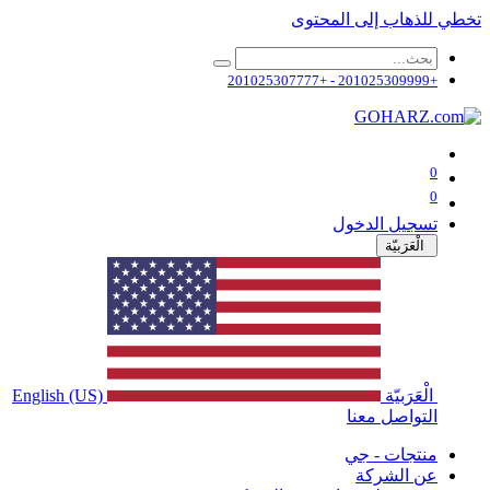
تخطي للذهاب إلى المحتوى
+201025309999 - +201025307777
0
0
تسجيل الدخول
الْعَرَبيّة
الْعَرَبيّة
English (US)
التواصل معنا
منتجات - جي
عن الشركة