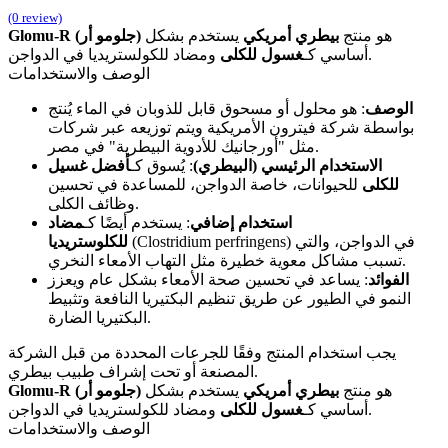
(0 review)
هو منتج
بيطري أمريكي
يستخدم بشكل
Glomu-R (جلومو أر)
ومضاد للكولستريديا في الدواجن.
أساسي كـ
غسول للكلى
الوصف والاستخدامات
الوصف
: هو محلول أو مسحوق قابل للذوبان في الماء يُنتج
بواسطة شركة فيترون الأمريكية ويتم توزيعه عبر شركات
مثل "أورجانيك للأدوية البيطرية" في مصر.
الاستخدام الرئيسي (البيطري)
: يُسوق كـ
أفضل غسيل
للكلى
للحيوانات، خاصة الدواجن، للمساعدة في تحسين
وظائف الكلى.
استخدام إضافي
: يستخدم أيضًا كـ
مضاد
(Clostridium perfringens) في الدواجن، والتي
للكلوستريديا
تسبب مشاكل معوية خطيرة مثل التهاب الأمعاء النخري.
الفوائد
: يساعد في تحسين صحة الأمعاء بشكل عام ويعزز
النمو في الطيور عن طريق تنظيم البكتيريا النافعة وتثبيط
البكتيريا الضارة.
يجب استخدام المنتج وفقًا للجرعات المحددة من قبل الشركة
المصنعة أو تحت إشراف طبيب بيطري.
هو منتج
بيطري أمريكي
يستخدم بشكل
Glomu-R (جلومو أر)
ومضاد للكولستريديا في الدواجن.
أساسي كـ
غسول للكلى
الوصف والاستخدامات