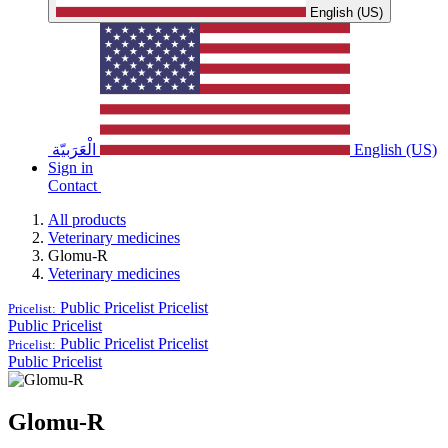
English (US)
الْعَرَبيّة
English (US)
Sign in
Contact
All products
Veterinary medicines
Glomu-R
Veterinary medicines
Public Pricelist
Pricelist
Pricelist:
Public Pricelist
Public Pricelist
Pricelist
Pricelist:
Public Pricelist
Glomu-R