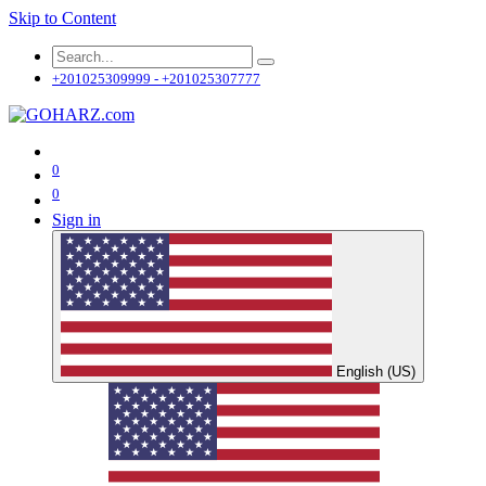
Skip to Content
+201025309999 - +201025307777
0
0
Sign in
English (US)