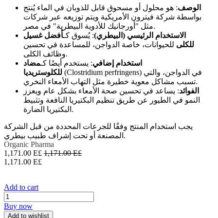
الوصف
: هو محلول أو مسحوق قابل للذوبان في الماء يُنتج
بواسطة شركة فيترون الأمريكية ويتم توزيعه عبر شركات
مثل "أورجانيك للأدوية البيطرية" في مصر.
الاستخدام الرئيسي (البيطري)
: يُسوق كـ
أفضل غسيل
للكلى
للحيوانات، خاصة الدواجن، للمساعدة في تحسين
وظائف الكلى.
استخدام إضافي
: يستخدم أيضًا كـ
مضاد
(Clostridium perfringens) في الدواجن، والتي
للكلوستريديا
تسبب مشاكل معوية خطيرة مثل التهاب الأمعاء النخري.
الفوائد
: يساعد في تحسين صحة الأمعاء بشكل عام ويعزز
النمو في الطيور عن طريق تنظيم البكتيريا النافعة وتثبيط
البكتيريا الضارة.
يجب استخدام المنتج وفقًا للجرعات المحددة من قبل الشركة
المصنعة أو تحت إشراف طبيب بيطري.
Organic Pharma
1,171.00
E£
1,171.00
E£
1,171.00
E£
Add to cart
Buy now
Add to wishlist