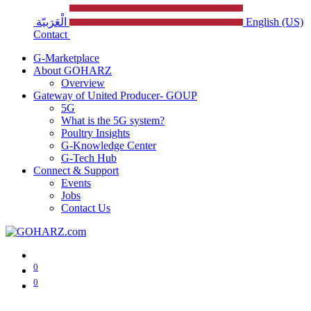
الْعَرَبيّة
English (US)
Contact
G-Marketplace
About GOHARZ
Overview
Gateway of United Producer- GOUP
5G
What is the 5G system?
Poultry Insights
G-Knowledge Center
G-Tech Hub
Connect & Support
Events
Jobs
Contact Us
0
0