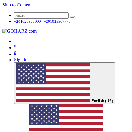
Skip to Content
+201025309999 - +201025307777
0
0
Sign in
English (US)