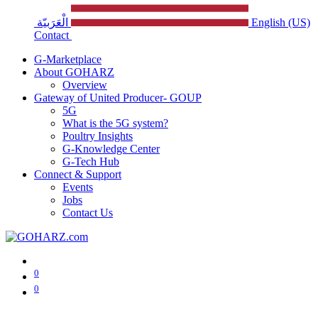
English (US)
الْعَرَبيّة
Contact
G-Marketplace
About GOHARZ
Overview
Gateway of United Producer- GOUP
5G
What is the 5G system?
Poultry Insights
G-Knowledge Center
G-Tech Hub
Connect & Support
Events
Jobs
Contact Us
0
0