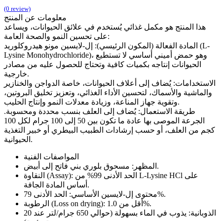
(0 review)
معلومات عن المنتج
هذا المنتج هو مكمل غذائي يُستخدم في علائق الحيوانات، ويساعد
على تحسين النمو والصحة العامة:
المادة الفعالة (المكون الرئيسي): إل-لايسين مونو هيدروكلوريد (L-
Lysine Monohydrochloride)، وهو حمض أميني أساسي لا تستطيع
الحيوانات إنتاجه بكميات كافية وتحتاج للحصول عليه من مصادر
خارجية.
الاستخدامات: يُضاف إلى أعلاف الحيوانات، خاصة الدواجن والخنازير
والماشية والأسماك، لتحسين الأداء الغذائي، وتعزيز تخليق البروتين،
وتقوية جهاز المناعة، وزيادة معدلات النمو وإنتاج الحليب.
طريقة الاستعمال: يُضاف إلى العلف بنسب محددة ومحسوبة.
الجرعة الموصى بها عادة ما تكون بين 50 إلى 100 جرام لكل 100
كجم من العلف، أو حسب إرشادات الطبيب البيطري أو خبير التغذية
الحيوانية.
المواصفات الفنية
المظهر: مسحوق بلوري بني فاتح إلى أبيض.
النقاوة (Assay): الحد الأدنى 99% من L-Lysine HCl على
أساس المادة الجافة.
محتوى إل-لايسين الأساسي: الحد الأدنى 79%.
الرطوبة (Loss on drying): أقل من 1.0%.
الذوبانية: يذوب في الماء بسهولة (حوالي 650 جرام/لتر عند 20