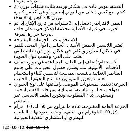
درجة مئوية).
التعبئة: يتوفر عادة في شكائر ورقية بثلاث طبقات بوزن 25
كجم، مع كيس داخلي من البولي إيثيلين، أو في أكياس كبيرة
(Big Bag) بوزن 800 كجم.
العمر الافتراضي: يصل إلى 3 سنوات من تاريخ الإنتاج إذا تم
تخزينه في عبواته الأصلية محكمة الإغلاق في مكان جاف
بدرجة حرارة الغرفة.
الاستخدامات والجرعات المقترحة
يُعتبر اللايسين الحمض الأميني الأساسي الأول المحدد للنمو
في علائق الخنازير والثاني في علائق الدواجن (خاصة التي
تعتمد على الذرة وكسب فول الصويا).
الاستخدام: يُضاف إلى العلف للمساعدة في موازنة ملف
الأحماض الأمينية، مما يضمن حصول الحيوانات على جميع
العناصر الغذائية بالنسب الصحيحة لتحسين كفاءة استخدام
العلف، وتعزيز النمو، وزيادة إنتاج اللحوم أو الحليب.
الجرعة: تعتمد المستويات الموصى بإضافتها على نوع الحيوان
(دواجن، خنازير، ماشية، أسماك)، ومرحلته الفسيولوجية،
ومستوى الأداء المطلوب، وتكوين العلف الأساسي غير
المدعم.
الجرعة العامة المقترحة: عادة ما تتراوح بين 50 إلى 100 جرام
لكل 100 كيلوغرام من العلف، أو حسب توجيهات الطبيب
البيطري أو استشاري التغذية الحيوانية
1,050.00
E£
1,050.00
E£